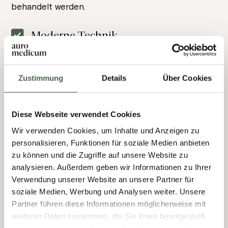
behandelt werden.
Moderne Technik
Die Verwendung modernster Technik in unseren
neuen Praxisräumen ermöglicht uns eine präzise
Zustimmung
Details
Über Cookies
und schnelle Diagnostik von orthopädischen
Erkrankungen und die Entwicklung von
individuellen Therapieplänen für Ihre Gesundheit.
Diese Webseite verwendet Cookies
Wir verwenden Cookies, um Inhalte und Anzeigen zu
personalisieren, Funktionen für soziale Medien anbieten
zu können und die Zugriffe auf unsere Website zu
analysieren. Außerdem geben wir Informationen zu Ihrer
Verwendung unserer Website an unsere Partner für
soziale Medien, Werbung und Analysen weiter. Unsere
Partner führen diese Informationen möglicherweise mit
weiteren Daten zusammen, die Sie ihnen bereitgestellt
haben oder die sie im Rahmen Ihrer Nutzung der Dienste