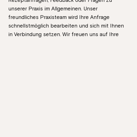
Rezeptanfragen, Feedback oder Fragen zu
unserer Praxis im Allgemeinen. Unser
freundliches Praxisteam wird Ihre Anfrage
schnellstmöglich bearbeiten und sich mit Ihnen
in Verbindung setzen. Wir freuen uns auf Ihre
Nachricht! Alternativ können Sie ganz einfach
online einen Termin bei einem unserer Experten
vereinbaren.
Jetzt Termin vereinbaren
+49 69 75663 756-0
Versicherungsstatus*