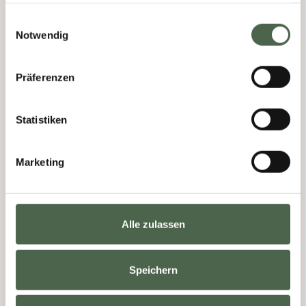
gesammelt haben.
Einwilligungsauswahl
Notwendig
Präferenzen
Bewegungsanalyse
Statistiken
Der aufrechte Gang des Menschen stellt im
Tierreich eine bemerkenswerte Besonderheit
dar. Der Mensch ist das einzige Säugetier der
Marketing
Welt,...
Mehr über Bewegungsanalyse
Alle zulassen
Speichern