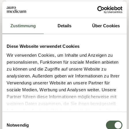
Dr. Gerret Hochholz
Zustimmung
Details
Über Cookies
Privatpraxis für Orthopädie
Facharzt für Orthopädie und
Unfallchirurgie
Diese Webseite verwendet Cookies
Spezialisiert auf Hüfte, Wirbelsäule und
Wir verwenden Cookies, um Inhalte und Anzeigen zu
Schulter
personalisieren, Funktionen für soziale Medien anbieten
Ich habe mich auf verschiedene
zu können und die Zugriffe auf unsere Website zu
analysieren. Außerdem geben wir Informationen zu Ihrer
Erkrankungen der Schulter und Wirbelsäule
Verwendung unserer Website an unsere Partner für
sowie funktionelle Störungen des
soziale Medien, Werbung und Analysen weiter. Unsere
Bewegungsapparates innerhalb der
Partner führen diese Informationen möglicherweise mit
konservativen Therapie spezialisiert.
weiteren Daten zusammen, die Sie ihnen bereitgestellt
Insbesondere die Behandlung der
haben oder die sie im Rahmen Ihrer Nutzung der Dienste
Kalkschulter und muskulären Beschwerden
gesammelt haben.
Einwilligungsauswahl
Notwendig
gehören zu meinen Spezialgebieten.